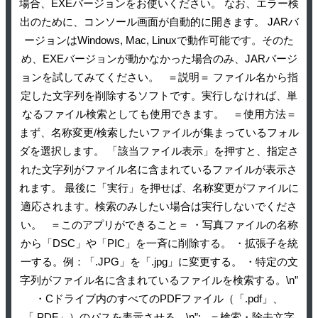
場合、EXEバージョンをお使いください。 なお、エラー検
出のために、コンソール画面が自動的に開きます。 JARバ
ージョンはWindows, Mac, Linuxで動作可能です。そのた
め、EXEバージョンが動かなかった場合のみ、JARバージ
ョンを試してみてください。 ＝説明＝ ファイル名から指
定した文字列を削除するソフトです。実行しなければ、単
なるファイル検索としても使用できます。 ＝使用方法＝
まず、名称変更/検索したいファイルが集まっているフォル
ダを選択します。 「該当ファイル表示」を押すと、指定さ
れた文字列がファイル名に含まれているファイルが表示さ
れます。 最後に「実行」を押せば、名称変更がファイルに
適応されます。検索のみしたい場合は実行しないでくださ
い。 ＝このアプリができること＝ ・写真ファイルの名称
から「DSC」や「PIC」を一斉に削除する。 ・拡張子を統
一する。例：「.JPG」を「.jpg」に変更する。 ・特定の文
字列がファイル名に含まれているファイルを検索する。\n”
・Cドライブ内のすべてのPDFファイル（「.pdf」、
「.PDF」）のパスを表示させる。\n”; ＝検索・除去文字