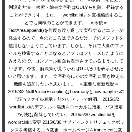
列設定方法＝ 検索・除去文字列はGUIから削除、登録する
ことができます。また、「wordlist.ini」を直接編集するこ
とでも同様のことができます。 ＝今後＝
TextArea.append()を何度も繰り返して実行するとエラーが
発生するので、今のところはできるだけ、そのメソッドを
使用しないようにしています。しかし、それで大量のファ
イルを検索することになるとアプリはフリーズしたように
みえるので、コンソール画面も表示させているようにして
います。今後、解決策が見つかればGUIだけを表示させた
いと思います。 また、文字列をほかの文字列に置き換える
機能も追加したいと思います。 ＝重要な更新履歴＝
2015/3/2 NullPointerExceptionはhowmanyとhowmanyfilesの
「該当ファイル表示」前のリセットで解消。 2015/3/2
wordlist.txtのデフォルト場所をローカルに指定。パス指定
の引数は削除していない。 2015/5/30 wordlist.txtを
wordlist.iniに変更 2015/6/30 サブディレクトリチェックボッ
クスを考慮するよう変更。ホームページをtrance-catに変