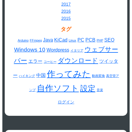
2017
2016
2015
タグ
Java
KiCad
PC
PCB
SEO
Arduino
FFmpeg
Linux
PHP
ウェブサー
Windows 10
Wordpress
イタリア
バー
ダウンロード
エラー
ツイッタ
コーヒー
作ってみた
ー
中国
ハイキング
動画変換
真空管ア
自作ソフト
設定
ンプ
音楽
ログイン