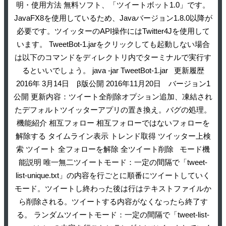
明・使用方法 無料ソフト、「ツイートボット1.0」です。
JavaFX8を使用しているため、Javaバージョン1.8.0以降が
必要です。ツイッターのAPI操作にはTwitter4Jを使用して
います。 TweetBot-1.jarをクリックしても起動しない場合
は以下のコマンドをディレクトリ内でターミナルで実行す
るといいでしょう。 java -jar TweetBot-1.jar 更新履歴
2016年 3月14日 β版公開 2016年11月20日 バージョン1
公開 更新内容：ツイート全削除オプション追加、凍結され
たデフォルトツイッターアプリの置き換え。バグの処理。
機能紹介 相互フォロー 相互フォローではないフォローを
解除する タイムライン表示 トレンド取得 ツイッター上検
索 ツイート 全フォローを解除 全ツイート削除 モード機
能説明 唯一無二ツイートモード：一定の間隔で「tweet-
list-unique.txt」の内容を行ごとに順番にツイートしていく
モード。ツイートし終わった後は行はテキストファイルか
ら削除される。ツイートする内容がなくなったら終了す
る。 ランダムツイートモード：一定の間隔で「tweet-list-