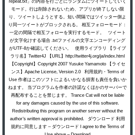
repeat.txt」の内容を行ごとにランダムにツイートしていく
モード。行は削除されないため、アプリが終了しない限
り、ツイートしようとする。短い間隔ではツイッター側よ
り同一ツイートがブロックされる。 相互フォローモード：
一定の間隔で相互フォローを実行するモード。 ツイート
が文字化けする場合 .txtファイルの文字エンコーディング
がUTF-8か確認してください。 使用ライブラリ 【ライブ
ラリ名】Twitter4J 【URL】http://twitter4j.org/ja/index.html
【Copyright】Copyright 2007 Yusuke Yamamoto 【ライセ
ンス】Apache License, Version 2.0 利用規約・Terms of
Use 作者はこのソフトによるいかなる損害も責任を負いか
ねます。 当プログラムを作者の許諾なくほかのサーバーで
再配布することを禁じます。 Trance Cat will not be liable
for any damages caused by the use of this software.
Redistributing this program on another server without the
author’s written approval is prohibited. ダウンロード 利用
規約に同意します – ダウンロード I agree to the Terms of
Use above – Download