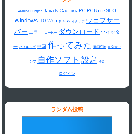
Java
KiCad
PC
PCB
SEO
Arduino
FFmpeg
Linux
PHP
ウェブサー
Windows 10
Wordpress
イタリア
バー
ダウンロード
エラー
ツイッタ
コーヒー
作ってみた
ー
中国
ハイキング
動画変換
真空管ア
自作ソフト
設定
ンプ
音楽
ログイン
ランダム投稿