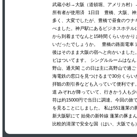
武蔵小杉→大阪（道頓堀、アメリカ村）
所有者が使用済 1日目 豊橋、大阪、神
多く、大変でしたが、豊橋で昼食のウナ
べました。神戸駅にあるビジネスホテル
から到着までなんと15時間くらいかかりま
いだったでしょうか。 豊橋の路面電車 
後はそのまま大阪の宿へと向かいました
ビはついてます。 シングルルームはなん
野山、通天閣 この日は主に高野山で過ご
海電鉄の窓口を見つけるまで30分くら
拝観の割引券なども入っていて便利です。
道 みぞれが降っていて、行きかう人も少
符は約15000円で当日に調達。今回の
を見ることにしました。 私は551蓬莱
新大阪駅にて 始発の新幹線 蓬莱の豚ま
比較的清潔で安全な国（はい、大阪でも