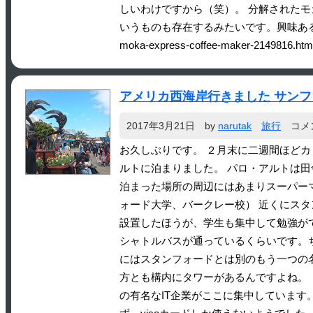
しいわけですから（笑）。 分解されたモカエキ
いうものも存在するみたいです。興味ある方はどうぞ。 モカ
moka-express-coffee-maker-2149816.htm
アメリカ西海岸行きました サン
2017年3月21日
by
narutak
旅行
コメ
お久しぶりです。 ２月末に二週間ほど
ルトに泊まりました。 パロ・アルトは田
泊まった場所の周辺にはあまりスーパーマ
ォード大学、バークレー校） 近くにス
設置したほうが、学生も集中して勉強が
シャトルバスが通っているくらいです。
にはスタンフォードとは別のもう一つの
方とも構内にタワーがあるんですよね。
の有名なIT企業がここに集中しています