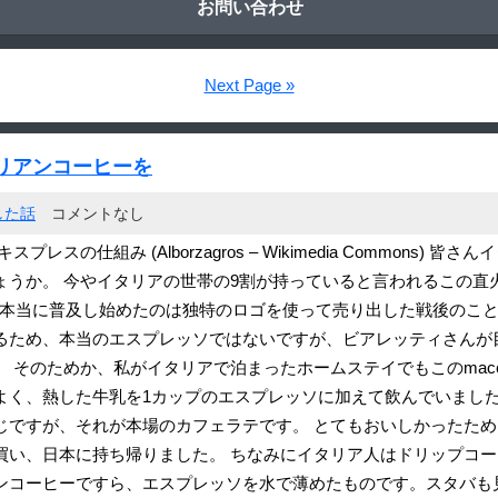
お問い合わせ
Next Page »
リアンコーヒーを
した話
コメントなし
仕組み (Alborzagros – Wikimedia Commons) 皆さん
うか。 今やイタリアの世帯の9割が持っていると言われるこの直火
ました。しかし、本当に普及し始めたのは独特のロゴを使って売り出した戦
本当のエスプレッソではないですが、ビアレッティさんが目指した「espr
そのためか、私がイタリアで泊まったホームステイでもこのmacch
よく、熱した牛乳を1カップのエスプレッソに加えて飲んでいまし
じですが、それが本場のカフェラテです。 とてもおいしかったため
い、日本に持ち帰りました。 ちなみにイタリア人はドリップコーヒーを
ンコーヒーですら、エスプレッソを水で薄めたものです。スタバも