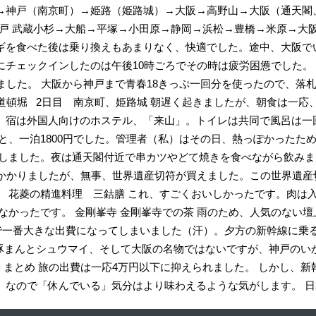
→神戸（南京町）→姫路（姫路城）→大阪→高野山→大阪（通天閣、
戸 武蔵小杉→大船→平塚→小田原→静岡→浜松→豊橋→米原→大阪
ギを食べた後は乗り換えもあまりなく、快適でした。途中、大阪で
にチェックインしたのは午後10時ごろでその時は疲労困憊でした。
した。 大阪から神戸まで青春18きっぷ一回分を使ったので、落札価
道頓堀 2日目 南京町、姫路城 朝遅く起きましたが、朝食は一応
。宿は外国人向けのホステル、「来山」。トイレは共同で風呂は一
と、一泊1800円でした。管理者（私）はその日、熱っぽかったため
しました。夜は通天閣付近で串カツやどて焼きを食べながら飲みま
いかかりましたが、無事、世界遺産切符が買えました。この世界遺
 花菱の精進料理 三鈷膳 これ、すごくおいしかったです。肉は
なかったです。 金剛峯寺 金剛峯寺での茶 雨のため、人気のない壇
旅で一番大きな出費になってしまいました（汗）。夕方の新幹線に
の豚まんとシュウマイ、そして大阪の名物ではないですが、神戸のい
ん まとめ 旅の出費は一応4万円以下に抑えられました。 しかし、
）なので「休んでいる」気分はより味わえるような気がします。 日