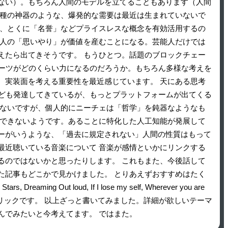
ない）。もちろん人間のモデルを立てることもあります（人間
三種の神器のような、爆発的な需要は最近は生まれていないで
ば、とくに「名誉」などプライスレスな概念を有効活用するの
名人の「思いやり」が価値を産むことになる。芸能人だけでは
えたら出てきそうです。 もうひとつ。話題のブロックチェー
アーツがどのくらい力になるのだろうか。もちろん多様な考えを
、実装面を考える重要性を最近感じています。 天にある思考
なども発達してきているが、もっとプラットフォームが出てくる
らないですが、個人的にニーチェは「哲学」を鈍器なようなも
だできないようです。あることに特化した人工知能が発展して
ーがいうような、「過去に規定されない」人間の性質はもって
最近聴いている音楽について 音楽が感情といかにリンクする
るのではないかと思ったりします。 これもまた、今後話して
た記事もどこかで見かけました。 とりあえずおすすめはたく
ng Out loud, If I lose my self, Wherever you are
t long などがメランコリックです。 以上ざっと書いてみました。詳細が欲しいテーマ
で遊んでみたいと今考えてます。 ではまた。