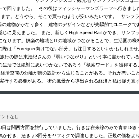
でした。 サンフランシスコ：観光地 サンフランシスコは二度
ーで回りました。 その後はフィッシャーマンズワーフへ行きまし
ります。どうやら、そこで買ったほうが安いみたいです。 サンフ
関係の建物がかなり多く、建物のデザインなどが先駆的でユニークで
に見えました。 また、新しくHigh Speed Rail ができ、
になります。娯楽の地域とITの地域がつながることで、生活圏の様
際は「Foreigner向けでない部分」も注目するといいかもしれ
 旅行の際は東浩紀さんの『弱いつながり』という本に書かれてい
の生活では絶対に思いつかないであろう「検索ワード」を獲得する
y. 生活空間と経済空間の分離が街の設計から生じることがある。それ
を立てて実行する必要がある。 街の風景から導出される経済と私は捉
メントなし
10日は関西方面を旅行していました。行きは在来線のみで青春18
に気が付き、急きょ3回分をヤフオクで調達しました。正規の価格よ