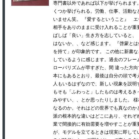
専門書以外であれば以下が挙げられます
くつか挙げられる。労働、仕事、活動な
いません笑。 『愛するということ』 
相手をありのままに受け入れることが重
ばしば「良い」生き方を志していると、
はないか、、など感じます。 『啓蒙と
を持て」が印象的です。 この他に新書な
しているように感じます。過去のフレー
ローバリズムが早すぎた、間 違った方
本にもあるとおり、最後は自分の頭で考
人もいるはずなので、新しい現象を説明
もそも「ふわっと」したものは考えるき
みやすい、、とか思ったりしました。 
なるのか。それはどの世界でも真なのかと
派の根本的な違いはどこにあり、それぞ
業で間接的に有効需要を増やすことが重
が、モデルを立てるときは現実に即して