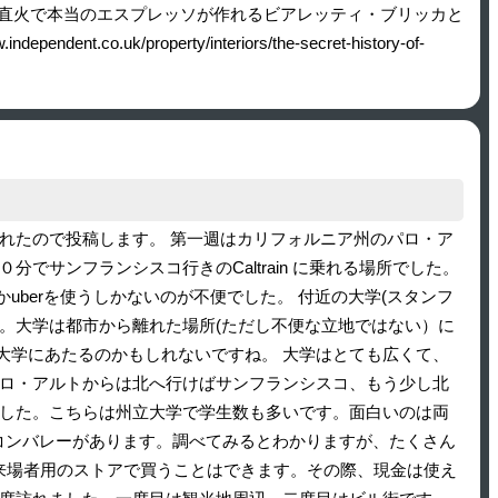
ちなみに今は直火で本当のエスプレッソが作れるビアレッティ・ブリッカと
roperty/interiors/the-secret-history-of-
れたので投稿します。 第一週はカリフォルニア州のパロ・ア
サンフランシスコ行きのCaltrain に乗れる場所でした。
berを使うしかないのが不便でした。 付近の大学(スタンフ
。大学は都市から離れた場所(ただし不便な立地ではない）に
大学にあたるのかもしれないですね。 大学はとても広くて、
パロ・アルトからは北へ行けばサンフランシスコ、もう少し北
ました。こちらは州立大学で学生数も多いです。面白いのは両
コンバレーがあります。調べてみるとわかりますが、たくさん
、来場者用のストアで買うことはできます。その際、現金は使え