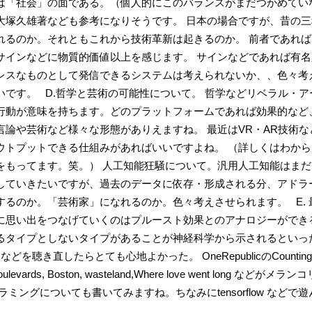
は「社会」の面である。（個人的にこのバランスがまだつかめてい
大塚久雄著なども参考になりそうです。 日本の場合ですが、昔の
れるのか。それともこれから技術革新は起きるのか。 前者であれ
サインなどに物質的価値以上を感じます。 サインなどであれば有
レスなものとして発信できるシステムは考えられないか、、色々考
いです。 D.哲学と芸術の可能性について。 哲学などリベラル・
行動が意味を持ちます。どのプラットフォームであれば効果的など
言論や芸術など様々な形態がありえますね。 最近はVR・AR技術
ウトプットできる仕組みがあればいいですよね。 （詳しくはわか
をもってます。笑。） 人工知能狂騒について。汎用人工知能はま
していきたいですが、過去のデータに依存・形成される分、アドラ
るのか。「芸術家」になれるのか。色々考えさせられます。 E. 
に思い出をつなげていくのはプルースト効果とのアナロジーができ
るタイプとしないタイプがあることが神経科学から示されるといっ
などを聴き直したらとても心地よかった。 OneRepublicのCounting Stars, Dreami
 Boulevards, Boston, wasteland,Where love wen
ミングについても書いてみますね。ちなみにtensorflow など