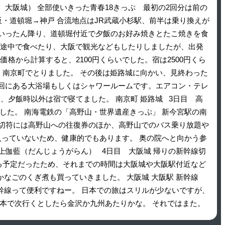
大阪城） 全部使いきった青春18きっぷ 最初の2回分は前の
・道頓堀→神戸 合流地点はJR武蔵小杉駅、前半は乗り換えが
いったん降り、道頓堀付近で夕飯のお好み焼きとたこ焼きを食
 途中で食べたり、大阪で観光などもしたりしましたが、出発
格から計算すると、2100円くらいでした。宿は2500円くら
、南京町でとりました。 その後は姫路城に向かい、見終わった
回にある大浴場もしくはシャワールームです。エアコン・テレ
、夕飯時以外は宿で寝てました。 南京町 姫路城 3日目 高
した。 南海電鉄の「高野山・世界遺産きっぷ」 新今宮駅の南
産切符には高野山への往復券のほか、高野山でのバス乗り放題や
入っていないため、健康的でもあります。 奥の院へと向かう参
上伽藍（だんじょうがらん） 4日目 大阪城 帰りの新幹線切
乗る予定だったため、それまでの時間は大阪城や大阪駅付近など
かなごのくぎ煮も買っていきました。 大阪城 大阪駅 新幹線
新幹線って便利ですねー。 日本での旅はスリルが少ないですが、
本で次行くとしたら金沢か九州あたりかな。 それではまた。