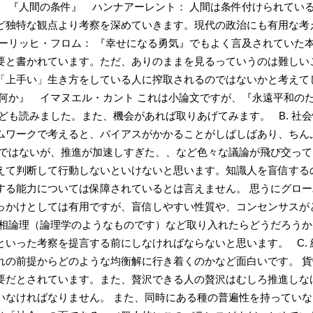
。 『人間の条件』 ハンナアーレント： 人間は条件付けられてい
ど独特な観点より考察を深めていきます。現代の政治にも有用な考
エーリッヒ・フロム： 『幸せになる勇気』でもよく言及されていた
要と書かれています。ただ、ありのままを見るっていうのは難しい
「上手い」生き方をしている人に搾取されるのではないかと考えて
は何か』 イマヌエル・カント これは小論文ですが、『永遠平和の
ども読みました。また、機会があれば取りあげてみます。 B. 社
ムワークで考えると、バイアスがかかることがしばしばあり、ちん
向ではないが、推進が加速しすぎた、、など色々な議論が飛び交って
えて判断して行動しないといけないと思います。知識人を盲信する
する能力については保障されているとは言えません。 思うにグロ
っかけとしては有用ですが、盲信しやすい性質や、コンセンサスが
様相論理（論理学のようなものです）など取り入れたらどうだろう
いった考察を提言する前にしなければならないと思います。 C. 
れの前提からどのような均衡解に行き着くのかなど面白いです。 
要だとされています。また、贅沢できる人の贅沢はむしろ推進しな
いなければなりません。 また、同時にある種の普遍性を持ってい