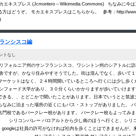
スプレス (Jcmontero – Wikimedia Commons) 
エキスプレスはこちらから。 参考：http://www.independent.co.uk/p
l
フランシスコ編
ントなし
カリフォルニア州のサンフランシスコ、ワシントン州のシアトルに訪
舎ですが、かなり住みやすそうでした。街は混んでなく、歩いて１０分で
ーケットはなく、２４時間開いているところへ行くには少し歩くかu
タンフォード大学があり、３０分くらいかかりますが歩いていけます
できる、、とどこかで聞いたことがあります。日本でいうとと筑波
ちなみに泊まった場所の近くにもバス・ストップがありました。 
名門校であるバークレー校があります。 バークレー校もよってみ
 シリコンバレー パロアルトから少し南のほうへ行くと、シリ
。googleは社員の許可がなければ社内を歩くことはできませんが