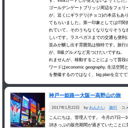
ず、visaカードしか使えないよう
ゴールデンゲートブリッジ周辺をフェリ
が、近くにギラデリ(チョコ)の本店もあ
てもらいました。第一印象としてはIT
れていて、そのうちなくなりなりそうな感じ
しいです。ラスベガスまでの交通も便利
並みが醸し出す雰囲気は独特です。旅行の
が、B級グルメなど見つけたいですね。
れませんが、移動することによって普段
ワードはeconomic geograph
を整備するのではなく、big plan
神戸ー姫路ー大阪ー高野山の旅
2017年1月22日
by
わんたい
旅行
コ
こんにちは、管理人です。 今月の7日―
18きっぷの販売期間が過ぎていたこと