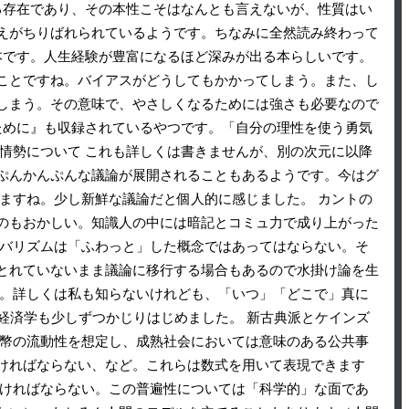
る存在であり、その本性こそはなんとも言えないが、性質はい
えがちりばれられているようです。ちなみに全然読み終わって
本です。人生経験が豊富になるほど深みが出る本らしいです。
ことですね。バイアスがどうしてもかかってしまう。また、し
しまう。その意味で、やさしくなるためには強さも必要なので
ために』も収録されているやつです。「自分の理性を使う勇気
会情勢について これも詳しくは書きませんが、別の次元に以降
ぷんかんぷんな議論が展開されることもあるようです。今はグ
ますね。少し新鮮な議論だと個人的に感じました。 カントの
のもおかしい。知識人の中には暗記とコミュ力で成り上がった
ーバリズムは「ふわっと」した概念ではあってはならない。そ
とれていないまま議論に移行する場合もあるので水掛け論を生
か。詳しくは私も知らないけれども、「いつ」「どこで」真に
経済学も少しずつかじりはじめました。 新古典派とケインズ
貨幣の流動性を想定し、成熟社会においては意味のある公共事
ければならない、など。これらは数式を用いて表現できます
なければならない。この普遍性については「科学的」な面であ