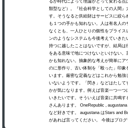
るが時代によって理論がとって変わる点
類型など）。『社会科学としての人間』
す。そうなると供給財はサービスに絞ら
も１つの手かも知れない。人は有名人の
なくとも、一人ひとりの個性をプライス
ンのようなシステムも今後考えていきた
持つに越したことはないですが、結局は
をある意味で地につけないといけない。
かも知れない。抽象的な考えが簡単にア
のに形作り、古い体制を「殴った」印象
います。厳密な定義などはこれから勉強
いないようです。「閃き」などはたしてす
かが気になります。例えば音楽一つ一つ
いきたいです。そういえば音楽に共鳴す
さんあります。 OneRepublic , augustana 
など好きです。 augustana はStars and
があれば言ってください。 今後はプログラ