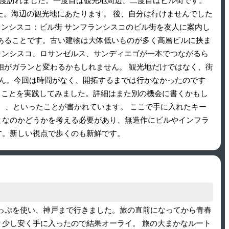
訪れました。一度目は観光地周辺、二度目はビル街です。
た。海辺の観光地にあたります。 後、自分は行けませんでした
ランシスコ：ビル街 サンフランシスコのビル街を友人に案内し
あることです。古い建物は大体低いものが多く高層ビルに挟ま
サンフランシスコ、ロサンゼルス、サンディエゴが一本でつながるら
相がガランと変わるかもしれません。 観光地だけではなく、街
ません。今回は時間がなく、開拓するまでは行かなかったのです
ることを実践してみました。詳細はまた別の機会に書くかもし
、、といったことが書かれています。 ここで手に入れたキー
が悪いことなのかどうかを考える必要があり、無造作にビルやインフラ
え直す。新しい視点で歩くのも新鮮です。
きっぷを使い、神戸まで行きました。旅の直前になってから青春
り少し安く手に入ったので結果オーライ。 旅の大まかなルート